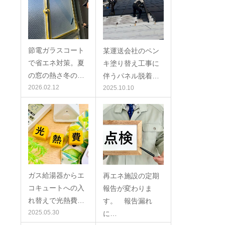
節電ガラスコート
某運送会社のペン
で省エネ対策。夏
キ塗り替え工事に
の窓の熱さ冬の…
伴うパネル脱着…
2026.02.12
2025.10.10
ガス給湯器からエ
再エネ施設の定期
コキュートへの入
報告が変わりま
れ替えで光熱費…
す。 報告漏れ
2025.05.30
に…