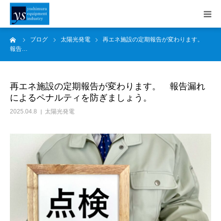
ーム
ブログ
太陽光発電
再エネ施設の定期報告が変わります。
事業内容
報告…
施工事例
再エネ施設の定期報告が変わります。 報告漏れ
によるペナルティを防ぎましょう。
会社案内
2025.04.8
太陽光発電
採用情報
SDGs
お知らせ
ブログ