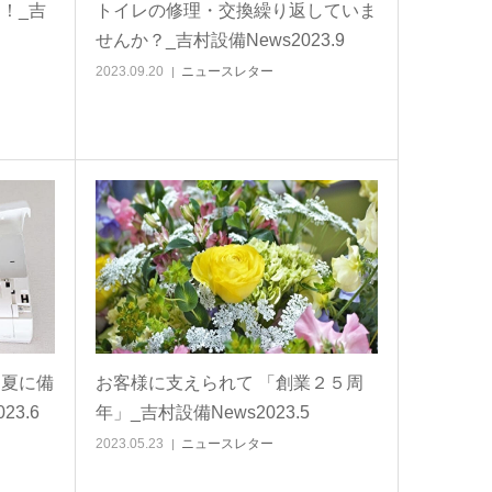
！_吉
トイレの修理・交換繰り返していま
せんか？_吉村設備News2023.9
2023.09.20
ニュースレター
な夏に備
お客様に支えられて 「創業２５周
3.6
年」_吉村設備News2023.5
2023.05.23
ニュースレター