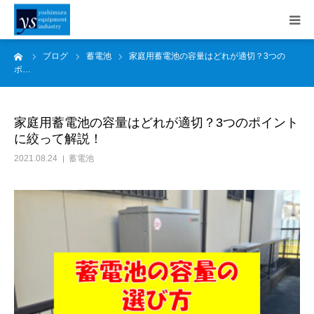
ーム
ブログ
蓄電池
家庭用蓄電池の容量はどれが適切？3つの
事業内容
ポ…
施工事例
家庭用蓄電池の容量はどれが適切？3つのポイント
に絞って解説！
会社案内
2021.08.24
蓄電池
採用情報
SDGs
お知らせ
ブログ