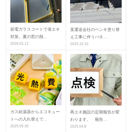
節電ガラスコートで省エネ
某運送会社のペンキ塗り替
対策。夏の窓の熱…
え工事に伴うパネ…
2026.02.12
2025.10.10
ガス給湯器からエコキュー
再エネ施設の定期報告が変
トへの入れ替えで…
わります。 報告…
2025.05.30
2025.04.8