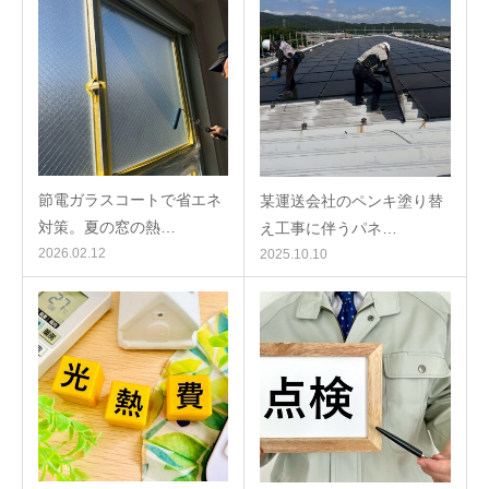
節電ガラスコートで省エネ
某運送会社のペンキ塗り替
対策。夏の窓の熱…
え工事に伴うパネ…
2026.02.12
2025.10.10