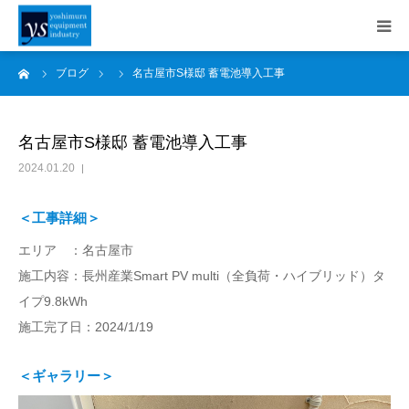
ーム
ブログ
名古屋市S様邸 蓄電池導入工事
事業内容
施工事例
名古屋市S様邸 蓄電池導入工事
2024.01.20
会社案内
＜工事詳細＞
採用情報
エリア ：名古屋市
施工内容：長州産業Smart PV multi（全負荷・ハイブリッド）タ
SDGs
イプ9.8kWh
施工完了日：2024/1/19
お知らせ
＜ギャラリー＞
ブログ