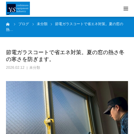
ーム
ブログ
未分類
節電ガラスコートで省エネ対策。夏の窓の
事業内容
熱…
施工事例
節電ガラスコートで省エネ対策。夏の窓の熱さ冬
の寒さを防ぎます。
会社案内
2026.02.12
未分類
採用情報
SDGs
お知らせ
ブログ