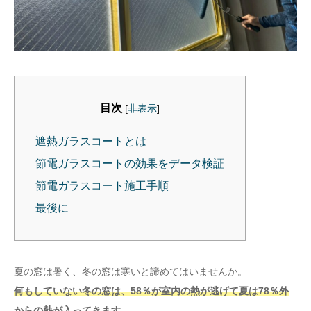
目次
[
非表示
]
遮熱ガラスコートとは
節電ガラスコートの効果をデータ検証
節電ガラスコート施工手順
最後に
夏の窓は暑く、冬の窓は寒いと諦めてはいませんか。
何もしていない冬の窓は、58％が室内の熱が逃げて夏は78％外
からの熱が入ってきます。