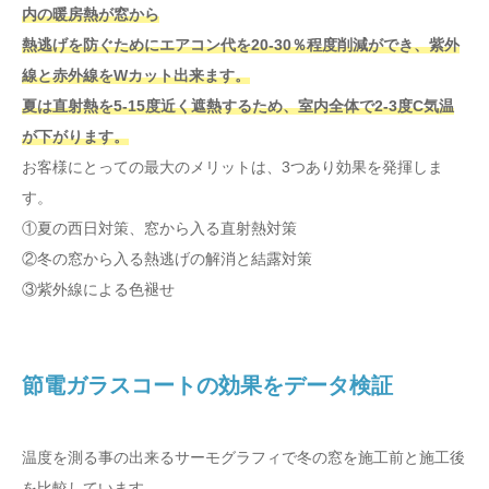
内の暖房熱が窓から
熱逃げを防ぐためにエアコン代を20-30％程度削減ができ、紫外
線と赤外線をWカット出来ます。
夏は直射熱を5-15度近く遮熱するため、室内全体で2-3度C気温
が下がります。
お客様にとっての最大のメリットは、3つあり効果を発揮しま
す。
①夏の西日対策、窓から入る直射熱対策
②冬の窓から入る熱逃げの解消と結露対策
③紫外線による色褪せ
節電ガラスコートの効果をデータ検証
温度を測る事の出来るサーモグラフィで冬の窓を施工前と施工後
を比較しています。