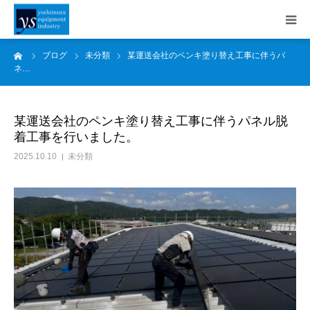
ーム
ブログ
未分類
某運送会社のペンキ塗り替え工事に伴うパ
事業内容
ネ…
施工事例
某運送会社のペンキ塗り替え工事に伴うパネル脱
着工事を行いました。
会社案内
2025.10.10
未分類
採用情報
SDGs
お知らせ
ブログ