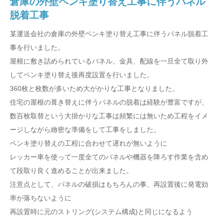
倉庫の外壁ペンキ塗り替え工事に伴うパネル
脱着工事
某運送会社の倉庫の外壁ペンキ塗り替え工事に伴うパネル脱着工
事を行いました。
屋根に敷き詰められているパネル、金具、配線を一旦全て取り外
してペンキ塗り替え後再度設置を行いました。
360枚と枚数が多いため大がかりな工事となりました。
住宅の屋根の葺き替えに伴うパネルの脱着は経験が豊富ですが、
数百枚取替という大掛かりな工事は頻繁には無いため工程をイメ
ージしながら緻密な準備をして工事をしました。
ペンキ塗り替えの工程に合わせて遅れが無いように
レッカー車を使って一度全てのパネルや機器を降ろす作業を含め
て段取り良く進めることが出来ました。
注意点として、パネルの破損はもちろんの事、再設置後に発電効
率が落ちないように
再設置時に元のストリング(システム構成)と同じになるよう