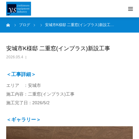
ーム
ブログ
安城市K様邸 二重窓(インプラス)新設工…
事業内容
施工事例
安城市K様邸 二重窓(インプラス)新設工事
2026.05.4
会社案内
＜工事詳細＞
採用情報
エリア ：安城市
施工内容：二重窓(インプラス)工事
SDGs
施工完了日：2026/5/2
お知らせ
＜ギャラリー＞
ブログ