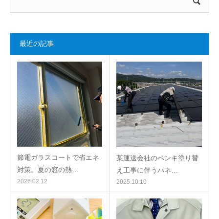
最近の記事
節電ガラスコートで省エネ
某運送会社のペンキ塗り替
対策。夏の窓の熱…
え工事に伴うパネ…
2026.02.12
2025.10.10